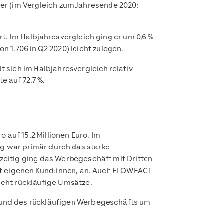
tner (im Vergleich zum Jahresende 2020:
. Im Halbjahres­vergleich ging er um 0,6 %
von 1.706 in Q2 2020) leicht zulegen.
 sich im Halbjahresvergleich relativ
te auf 72,7 %.
 auf 15,2 Millionen Euro. Im
ung war primär durch das starke
zeitig ging das Werbegeschäft mit Dritten
ßt eigenen Kund:innen, an. Auch FLOWFACT
icht rückläufige Umsätze.
rund des rückläufigen Werbegeschäfts um