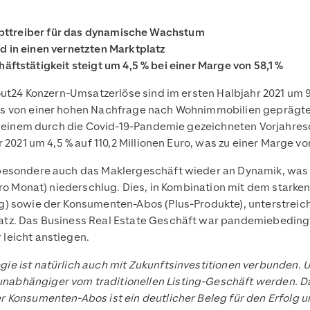
upttreiber für das dynamische Wachstum
 in einen vernetzten Marktplatz
tstätigkeit steigt um 4,5 % bei einer Marge von 58,1 %
ut24 Konzern-Umsatzerlöse sind im ersten Halbjahr 2021 um 9,7
s von einer hohen Nachfrage nach Wohnimmobilien geprägte 
zu einem durch die Covid-19-Pandemie gezeichneten Vorjahres
2021 um 4,5 % auf 110,2 Millionen Euro, was zu einer Marge von
besondere auch das Maklergeschäft wieder an Dynamik, was 
pro Monat) niederschlug. Dies, in Kombination mit dem stark
g) sowie der Konsumenten-Abos (Plus-Produkte), unterstrei
tz. Das Business Real Estate Geschäft war pandemiebedingt 
leicht anstiegen.
 ist natürlich auch mit Zukunftsinvestitionen verbunden. Un
nabhängiger vom traditionellen Listing-Geschäft werden. 
 Konsumenten-Abos ist ein deutlicher Beleg für den Erfolg u