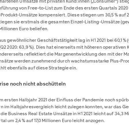
nthaltenen Umsätze mit privaten Kund:innen („Consumer“) stieg
Einführung von Free-to-List zum Ende des ersten Quartals 2
odukt-Umsätze kompensiert. Diese stiegen um 30,5 % auf 25,1 
rstiegen sie erstmals die gesamten Einzel-Listing-Umsätze (ge
Millionen Euro beliefen.
s gewöhnlicher Geschäftstätigkeit lag in H1 2021 bei 60,1 % (
(Q2 2020: 63,9 %). Dies hat einerseits mit höheren operativen
Andererseits reflektiert die Margenentwicklung den mit der 
msätze werden zunehmend durch wachstumsstarke Plus-Produ
hlt ebenfalls auf diese Strategie ein.
rise noch nicht abschütteln
im ersten Halbjahr 2021 der Einfluss der Pandemie noch spür
n im Halbjahresvergleich leicht zulegen konnten, war das Ge
ie Business Real Estate Umsätze in H1 2021 leicht auf 34,3 Mil
l um 2,4 % auf 17,0 Millionen Euro leicht anzogen.