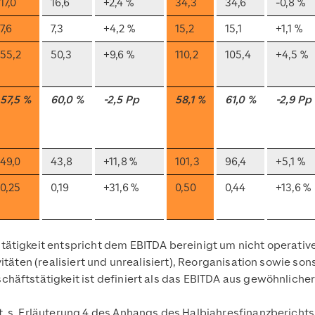
17,0
16,6
+2,4 %
34,3
34,6
-0,8 %
7,6
7,3
+4,2 %
15,2
15,1
+1,1 %
55,2
50,3
+9,6 %
110,2
105,4
+4,5 %
57,5 %
60,0 %
-2,5 Pp
58,1 %
61,0 %
-2,9 Pp
49,0
43,8
+11,8 %
101,3
96,4
+5,1 %
0,25
0,19
+31,6 %
0,50
0,44
+13,6 %
ätigkeit entspricht dem EBITDA bereinigt um nicht operati
täten (realisiert und unrealisiert), Reorganisation sowie sons
äftstätigkeit ist definiert als das EBITDA aus gewöhnlicher 
 s. Erläuterung 4 des Anhangs des Halbjahresfinanzberichts