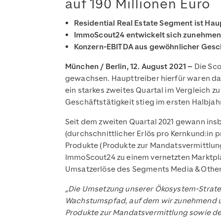
auf 190 Millionen Euro
Residential Real Estate Segment ist Ha
ImmoScout24 entwickelt sich zunehmend
Konzern-EBITDA aus gewöhnlicher Geschäf
München / Berlin, 12. August 2021 –
Die Sco
gewachsen. Haupttreiber hierfür waren da
ein starkes zweites Quartal im Vergleich 
Geschäftstätigkeit stieg im ersten Halbjahr 
Seit dem zweiten Quartal 2021 gewann ins
(durchschnittlicher Erlös pro Kernkund:in 
Produkte (Produkte zur Mandatsvermittlun
ImmoScout24 zu einem vernetzten Marktpla
Umsatzerlöse des Segments Media & Other 
„Die Umsetzung unserer Ökosystem-Strategie
Wachstumspfad, auf dem wir zunehmend u
Produkte zur Mandatsvermittlung sowie der