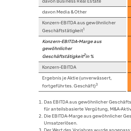
davon Business Real Estate
davon Media & Other
Konzern-EBITDA aus gewöhnlicher
1
Geschäftstätigkeit
Konzern-EBITDA-Marge aus
gewöhnlicher
2
Geschäftstätigkeit
in
%
Konzern-EBITDA
Ergebnis je Aktie (unverwässert,
3
fortgeführtes. Geschäft)
Das EBITDA aus gewöhnlicher Geschäftst
für anteilsbasierte Vergütung, M&A-Aktivi
Die EBITDA-Marge aus gewöhnlicher Gesch
Umsatzerlösen.
Der Wert des Vorjahres wurde angepasst,