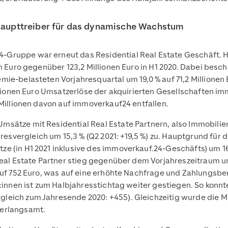
t Haupttreiber für das dynamische Wachstum
Gruppe war erneut das Residential Real Estate Geschäft. Hi
nen Euro gegenüber 123,2 Millionen Euro in H1 2020. Dabei be
e-belasteten Vorjahresquartal um 19,0 % auf 71,2 Millionen Eu
Millionen Euro Umsatz­erlöse der akquirierten Gesellschaften
 Millionen davon auf immoverkauf24 entfallen.
sätze mit Residential Real Estate Partnern, also Immobilien
vergleich um 15,3 % (Q2 2021: +19,5 %) zu. Haupt­grund für 
 (in H1 2021 inklusive des immoverkauf.24-Geschäfts) um 162,2
Real Estate Partner stieg gegenüber dem Vorjahreszeitraum um
 auf 752 Euro, was auf eine erhöhte Nachfrage und Zahlungsbe
:innen ist zum Halbjahresstichtag weiter gestiegen. So konnte
eich zum Jahresende 2020: +455). Gleichzeitig wurde die Mi
verlangsamt.