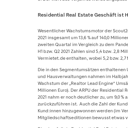
Residential Real Estate Geschäft is
Wesentlicher Wachstumsmotor der Scout24-
2021 insgesamt um 13,6 % auf 140,0 Millio
zweiten Quartal im Vergleich zu dem Pandemi
H1 bzw. Q2 2021 Zahlen sind 5,4 bzw. 2,8 
Vermietet.de enthalten, wobei 5,2 bzw. 2,7
Die in den Segmentumsätzen enthaltenen Um
und Hausverwaltungen nahmen im Halbjahres
Wachstum der „Realtor Lead Engine“ Umsätze
Millionen Euro). Der ARPU der Residential 
2021 nahm er noch deutlicher zu, um 9,0 %
zurückzuführen ist. Auch die Zahl der Kund
Kund:innen hinzugewonnen werden (im Vergl
Mitgliedschaftseditionen bewusst etwas 