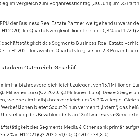
stieg im Vergleich zum Vorjahresstichtag (30. Juni) um 25 Par
RPU der Business Real Estate Partner weitgehend unverändert
in H1 2020). Im Quartalsvergleich konnte er mit 0,8 % auf 1.720 (
schäftstätigkeit des Segments Business Real Estate verhielt
2,3 % in H1 2021. Im zweiten Quartal stieg sie um 2,3 Prozentpunk
n starkem Österreich-Geschäft
m Halbjahresvergleich leicht zulegen, von 15,1 Millionen Euro
7,6 Millionen Euro (Q2 2020: 7,3 Millionen Euro). Diese Steiger
, welches im Halbjahresvergleich um 25,2 % zulegte. Gleich
Werbeflächen bietet Scout24 nun vermehrt „intern“, das hei
 Umstellung des Bezahlmodells auf Software-as-a-Service le
äftstätigkeit des Segments Media & Other sank primär aufg
5,2 % in H1 2021 (Q2 2020: 41,0 %; Q2 2021: 38,8 %).