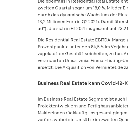
Die ebenfalls in Residential Real Estate e
zweiten Quartal sogar um 18,0 %. Mit der 
durch das dynamische Wachstum der Plus-Pr
13,2 Millionen Euro in Q2 2021). Damit übe
ad“), die sich in H1 2021 insgesamt auf 23,2 
Die Residential Real Estate EBITDA-Marge au
Prozentpunkte unter den 64,5 % im Vorjahr 
zugekauften Geschäftseinheiten, zu tun. 
veränderten Umsatzmix: Einmal-Listing-U
ersetzt. Die Akquisition von Vermietet.de za
Business Real Estate kann Covid-19-K
Im Business Real Estate Segment ist auch 
Projektentwicklern und Fertighausanbieter
Makler:innen rückläufig. Insgesamt gingen d
zurück, wobei die Umsätze im zweiten Quarta