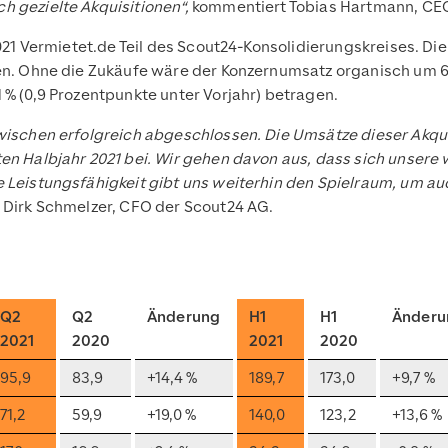
h gezielte Akquisitionen“,
kommentiert Tobias Hartmann, CEO
2021 Vermietet.de Teil des Scout24-Konsolidierungskreises. Di
ten. Ohne die Zukäufe wäre der Konzernumsatz organisch um 
 % (0,9 Prozentpunkte unter Vorjahr) betragen.
wischen erfolgreich abgeschlossen. Die Umsätze dieser Akqui
en Halbjahr 2021 bei. Wir gehen davon aus, dass sich unsere w
e Leistungsfähigkeit gibt uns weiterhin den Spielraum, um a
t Dirk Schmelzer, CFO der Scout24 AG.
Q2
Q2
Änderung
H1
H1
Änderu
2021
2020
2021
2020
95,9
83,9
+14,4 %
189,7
173,0
+9,7 %
71,2
59,9
+19,0 %
140,0
123,2
+13,6 %