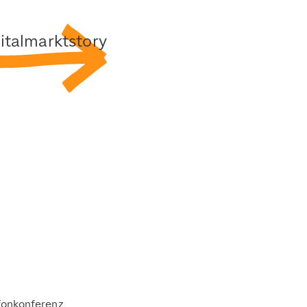
italmarktstory
fonkonferenz