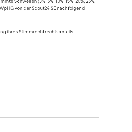
immte Schwellen (3%, 5%, 10%, 15%, 20%, 25%,
1 WpHG von der Scout24 SE nachfolgend
ung ihres Stimmrechtrechtsanteils