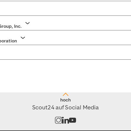
deon umschaltens
roup, Inc.
Akkordeon umschaltens
poration
Akkordeon umschaltens
kordeon umschaltens
hoch
Scout24 auf Social Media
Kanal auf Instagram öffnen
Kanal auf LinkedIn öffnen
Kanal auf Youtube öffnen