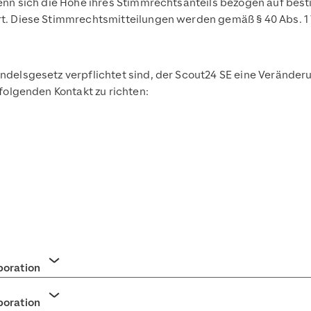
enn sich die Höhe ihres Stimmrechtsanteils bezogen auf best
rt. Diese Stimmrechtsmitteilungen werden gemäß § 40 Abs. 
ndelsgesetz verpflichtet sind, der Scout24 SE eine Veränder
folgenden Kontakt zu richten:
poration
Akkordeon umschaltens
poration
Akkordeon umschaltens