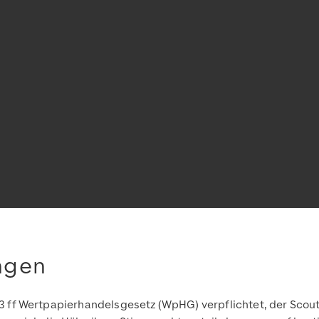
ngen
3 ff Wertpapierhandelsgesetz (WpHG) verpflichtet, der Scou