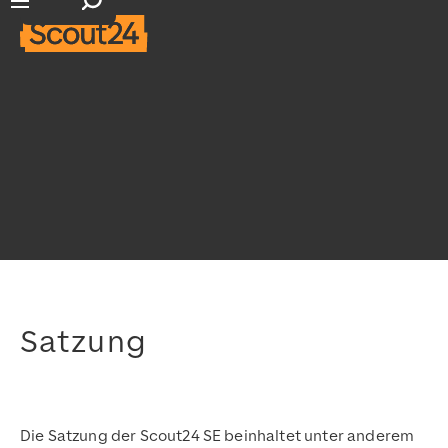
Suchfeld öffnen
Hauptnavigation öffnen
Satzung
Die Satzung der Scout24 SE beinhaltet unter anderem