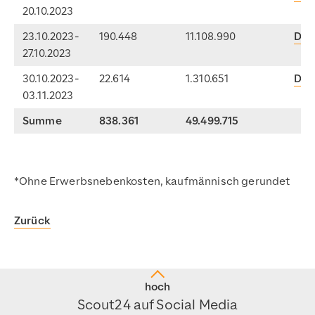
20.10.2023
23.10.2023-
190.448
11.108.990
Dow
27.10.2023
30.10.2023-
22.614
1.310.651
Dow
03.11.2023
Summe
838.361
49.499.715
*Ohne Erwerbsnebenkosten, kaufmännisch gerundet
Zurück
hoch
Scout24 auf Social Media