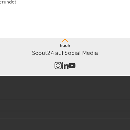
erundet
hoch
Scout24 auf Social Media
Kanal auf Instagram öffnen
Kanal auf LinkedIn öffnen
Kanal auf Youtube öffnen