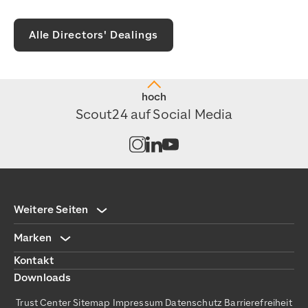
Alle Directors' Dealings
hoch
Scout24 auf Social Media
Kanal auf Instagram öffnen
Kanal auf LinkedIn öffnen
Kanal auf Youtube öffnen
Weitere Seiten
Marken
Kontakt
Downloads
Trust Center
Sitemap
Impressum
Datenschutz
Barrierefreiheit