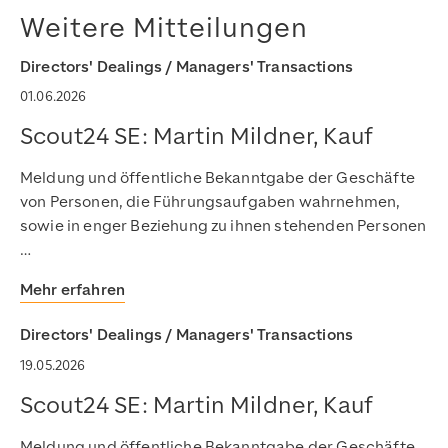
https://www.scout24.com/investor-relations/mitteilungen
Weitere Mitteilungen
https://www.scout24.com/fileadmin/user_upload/Scout
2025-09-20T12:52:03+02:00
Directors' Dealings / Managers' Transactions
2025-09-20T12:52:03+02:00
01.06.2026
Scout24
https://www.scout24.com/
https://www.scout24.com/fileadmin/user_upload/Scout
Scout24 SE: Martin Mildner, Kauf
Meldung und öffentliche Bekanntgabe der Geschäfte
von Personen, die Führungsaufgaben wahrnehmen,
sowie in enger Beziehung zu ihnen stehenden Personen
…
Mehr erfahren
Directors' Dealings / Managers' Transactions
19.05.2026
Scout24 SE: Martin Mildner, Kauf
Meldung und öffentliche Bekanntgabe der Geschäfte