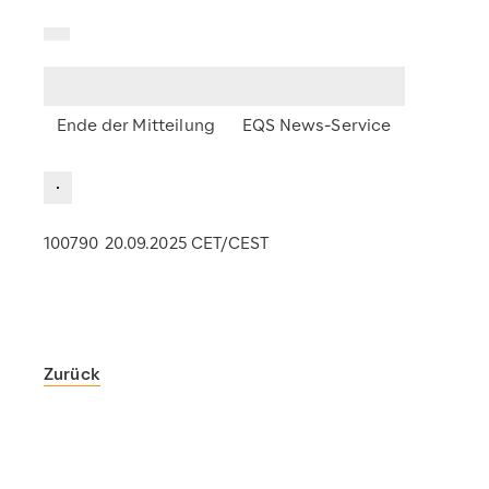
Ende der Mitteilung
EQS News-Service
100790 20.09.2025 CET/CEST
Zurück
Scout24
https://www.scout24.com/
https://www.scout24.com/fileadmin/user_upload/Scout