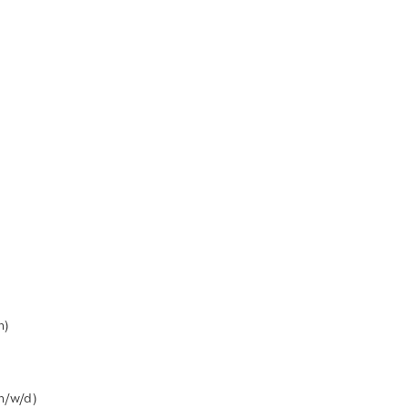
m)
m/w/d)