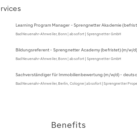
ervices
Learning Program Manager - Sprengnetter Akademie (befrist
Bad Neuenahr-Ahrweiler, Bonn | ab sofort | Sprengnetter GmbH
Bildungsreferent - Sprengnetter Academy (befristet) (m/w/d
Bad Neuenahr-Ahrweiler, Bonn | ab sofort | Sprengnetter GmbH
Sachverständiger für Immobilienbewertung (m/w/d) - deuts
Bad Neuenahr-Ahrweiler, Berlin, Cologne | ab sofort | Sprengnetter Pro
Benefits