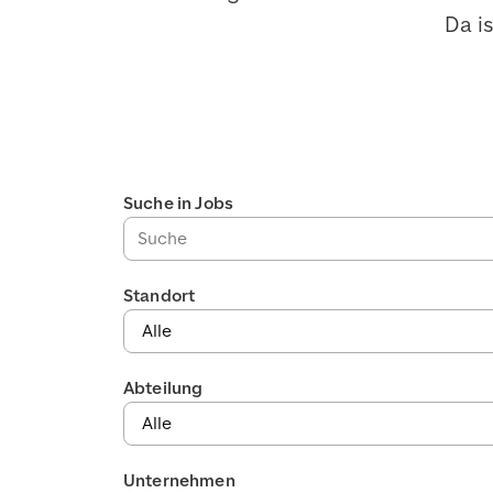
Da i
Jobs filtern
Suche in Jobs
Standort
Abteilung
Unternehmen