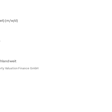
et) (m/w/d)
)
chlandweit
perty Valuation Finance GmbH