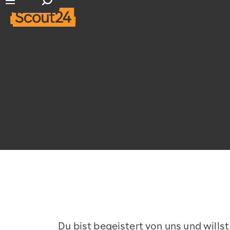
Suchfeld öffnen
Hauptnavigation öffnen
Du bist begeistert von uns und willst