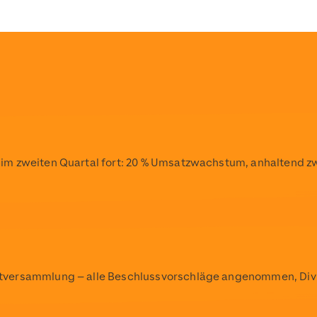
pload/Scout24_Logo_Stacked_Solid_w3000px_RGB_1.png
detail/berlin-social-academy-erhaelt-sonderpreis-des-be
pload/Scout24_Logo_Stacked_Solid_w3000px_RGB_1.png
pload/Scout24_Logo_Stacked_Solid_w3000px_RGB_1.png
im zweiten Quartal fort: 20 % Umsatzwachstum, anhaltend z
tversammlung – alle Beschlussvorschläge angenommen, Div