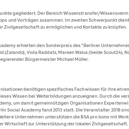
unkte gegliedert. Der Bereich Wissenstransfer/Wissensvermit
s und Vorträgen zusammen. Im zweiten Schwerpunkt dient d
er Zivilgesellschaft zu ermöglichen und Kontakte zu knüpfen.
cademy erhielten den Sonderpreis des "Berliner Unternehmens
id (Zalando), Viola Raddatz, Mareen Walus (beide Scout24), N
 Regierender Bürgermeister Michael Müller.
nisationen benötigen spezifisches Fachwissen für ihre ehren
dieses Wissen bei Weiterbildungen anzueignen. Durch die vers
Academy, um damit gemeinnützigen Organisationen Expertenw
rlin Social Academy fand 2013 statt. Die Veranstalter 2018 si
Weitere Unternehmen unterstützen die BSA pro bono mit Works
er Wirtschaft zur Unterstützung der lokalen Zivilgesellschaft