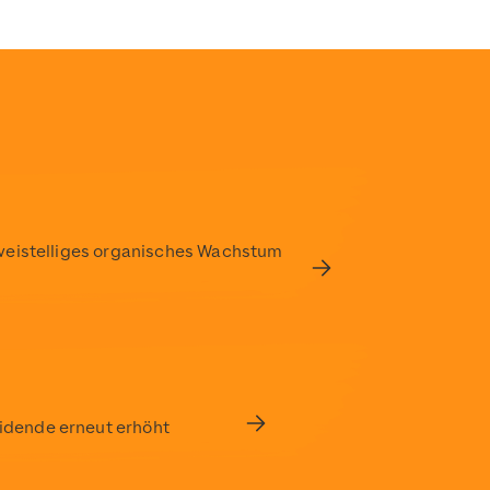
rliner-unternehmenspreis-2018
weistelliges organisches Wachstum
idende erneut erhöht