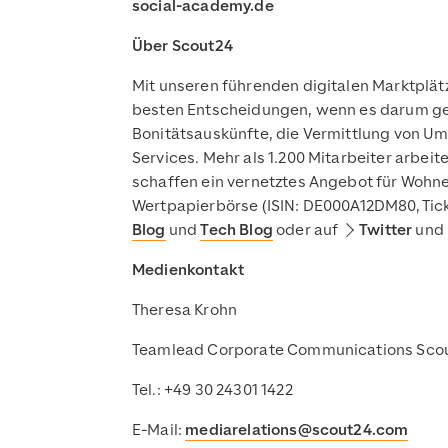
social-academy.de
Über Scout24
Mit unseren führenden digitalen Marktplät
besten Entscheidungen, wenn es darum geht,
Bonitätsauskünfte, die Vermittlung von U
Services. Mehr als 1.200 Mitarbeiter arbei
schaffen ein vernetztes Angebot für Wohnen
Wertpapierbörse (ISIN: DE000A12DM80, Tick
Blog
und
Tech Blog
oder auf
Twitter
und
Medienkontakt
Theresa Krohn
Teamlead Corporate Communications Sco
Tel.: +49 30 24301 1422
E-Mail:
mediarelations@scout24.com