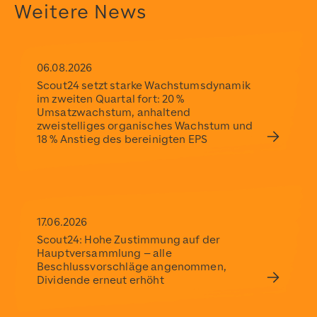
2022-05-09T11:30:00+02:00
Weitere News
2022-05-09T11:30:00+02:00
Scout24
https://www.scout24.com/
https://www.scout24.com/fileadmin/user_upload/Scout
06.08.2026
Scout24 setzt starke Wachstumsdynamik
im zweiten Quartal fort: 20 %
Umsatzwachstum, anhaltend
zweistelliges organisches Wachstum und
18 % Anstieg des bereinigten EPS
17.06.2026
Scout24: Hohe Zustimmung auf der
Hauptversammlung – alle
Beschlussvorschläge angenommen,
Dividende erneut erhöht