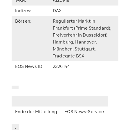
WKN:
A12DM8
Indizes:
DAX
Börsen:
Regulierter Markt in
Frankfurt (Prime Standard);
Freiverkehr in Düsseldorf,
Hamburg, Hannover,
München, Stuttgart,
Tradegate BSX
EQS News ID:
2326144
Ende der Mitteilung
EQS News-Service