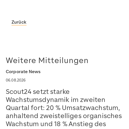
Zurück
Scout24
https://www.scout24.com/
https://www.scout24.com/fileadmin/user_upload/Scout
https://www.scout24.com/investor-relations/mitteilun
Weitere Mitteilungen
https://www.scout24.com/fileadmin/user_upload/Scout
2026-06-17T13:39:33+02:00
Corporate News
2026-06-17T13:39:33+02:00
06.08.2026
Scout24
https://www.scout24.com/
https://www.scout24.com/fileadmin/user_upload/Scout
Scout24 setzt starke
Wachstumsdynamik im zweiten
Quartal fort: 20 % Umsatzwachstum,
anhaltend zweistelliges organisches
Wachstum und 18 % Anstieg des