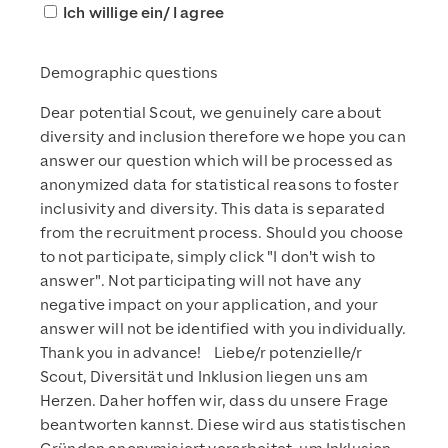
Ich willige ein/ I agree
Demographic questions
Dear potential
Scout,
w
e genuinely care about
diversity and inclusion
therefore w
e hope you can
answer our question
which will be
process
ed as
an
onymized
data
for statistical reasons
to foster
inclusivity and diversity
.
Th
is
data
is
separated
from the recruitment process
. Should you choose
to not participate
, simply click "I don't wish to
answer"
.
Not participating will not have any
negative impact on your application, and your
answer will not be identified with you individually.
Thank you
in advance!
Liebe/r potenzielle/r
Scout, Diversität und Inklusion liegen uns am
Herzen. Daher hoffen wir, dass du unsere Frage
beantworten kannst. Diese wird aus statistischen