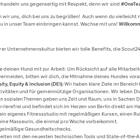
handeln uns gegenseitig mit Respekt, denn wir sind
#OneTe
n wir uns, dich bei uns zu begrüßen! Auch wenn du vielleicht n
u in unser Team einbringen kannst. Wachse mit uns!
Willkom
er Unternehmenskultur bieten wir tolle Benefits, die Scout24
e deinen Hund mit zur Arbeit: Um Rücksicht auf alle Mitarbe
vermeiden, bitten wir dich, die Mitnahme deines Hundes vo
ty, Equity & Inclusion (DEI):
Wir haben klare Ziele im Bereic
tivitäten und für gemeinnützige Organisationen. Wir leben Di
sozialen Themen geben uns Zeit und Raum, uns in Sachen DE
rrierefrei und befindet sich im Herzen von Berlin direkt am 
in eigenes Fitnessstudio mit regelmäßigen Kursen, einen Ru
 eine Masseurin, die einmal pro Woche vorbeikommt.
regelmäßige Gesundheitschecks.
beiten mit den neuesten technischen Tools und State-of-the-