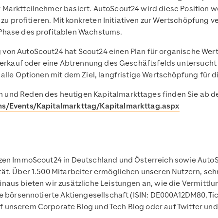
Marktteilnehmer basiert. AutoScout24 wird diese Position we
 zu profitieren. Mit konkreten Initiativen zur Wertschöpfung 
Phase des profitablen Wachstums.
on AutoScout24 hat Scout24 einen Plan für organische Werts
 Verkauf oder eine Abtrennung des Geschäftsfelds untersucht 
alle Optionen mit dem Ziel, langfristige Wertschöpfung für d
und Reden des heutigen Kapitalmarkttages finden Sie ab de
ns/Events/Kapitalmarkttag/Kapitalmarkttag.aspx
zen ImmoScout24 in Deutschland und Österreich sowie AutoSc
ät. Über 1.500 Mitarbeiter ermöglichen unseren Nutzern, schn
naus bieten wir zusätzliche Leistungen an, wie die Vermitt
e börsennotierte Aktiengesellschaft (ISIN: DE000A12DM80, Ti
uf unserem Corporate Blog und Tech Blog oder auf Twitter und