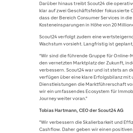
Darüber hinaus treibt Scout24 die operativ
klar auf zwei Geschäftsfelder fokussierte
dass der Bereich Consumer Services in die 
Kosteneinsparungen in Höhe von 20 Millione
Scout24 verfolgt zudem eine wertsteigernd
Wachstum vorsieht. Langfristig ist geplan
“Wir sind die führende Gruppe für Online-
den vernetzten Marktplatz der Zukunft, 
verbessern. Scout24 war und ist stets an d
verfügen über eine klare Erfolgsbilanz m
Dienstleistungen die Marktführerschaft v
wir ein umfassendes Ecosystem für Immobi
Journey weiter voran.”
Tobias Hartmann, CEO der Scout24 AG
"Wir verbessern die Skalierbarkeit und Ef
Cashflow. Daher geben wir einen positiven