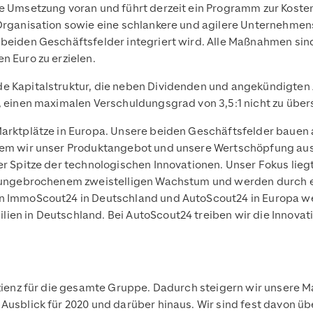
e Umsetzung voran und führt derzeit ein Programm zur Kosteno
 Organisation sowie eine schlankere und agilere Unternehmen
beiden Geschäftsfelder integriert wird. Alle Maßnahmen sind v
n Euro zu erzielen.
e Kapitalstruktur, die neben Dividenden und angekündigten A
t, einen maximalen Verschuldungsgrad von 3,5:1 nicht zu über
Marktplätze in Europa. Unsere beiden Geschäftsfelder bauen a
indem wir unser Produktangebot und unsere Wertschöpfung a
er Spitze der technologischen Innovationen. Unser Fokus lie
it ungebrochenem zweistelligen Wachstum und werden durch e
on ImmoScout24 in Deutschland und AutoScout24 in Europa w
lien in Deutschland. Bei AutoScout24 treiben wir die Innova
fizienz für die gesamte Gruppe. Dadurch steigern wir unsere 
 Ausblick für 2020 und darüber hinaus. Wir sind fest davon 