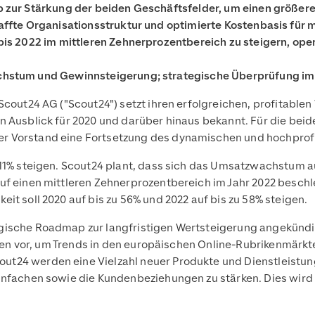
 zur Stärkung der beiden Geschäftsfelder, um einen größere
affte Organisationsstruktur und optimierte Kostenbasis für
is 2022 im mittleren Zehnerprozentbereich zu steigern, ope
chstum und Gewinnsteigerung; strategische Überprüfung i
Scout24 AG ("Scout24") setzt ihren erfolgreichen, profitable
n Ausblick für 2020 und darüber hinaus bekannt. Für die bei
r Vorstand eine Fortsetzung des dynamischen und hochpro
11% steigen. Scout24 plant, dass sich das Umsatzwachstum au
uf einen mittleren Zehnerprozentbereich im Jahr 2022 besch
it soll 2020 auf bis zu 56% und 2022 auf bis zu 58% steigen.
gische Roadmap zur langfristigen Wertsteigerung angekünd
tiven vor, um Trends in den europäischen Online-Rubrikenmär
t24 werden eine Vielzahl neuer Produkte und Dienstleistun
infachen sowie die Kundenbeziehungen zu stärken. Dies wird 