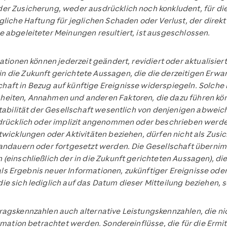
er Zusicherung, weder ausdrücklich noch konkludent, für die 
gliche Haftung für jeglichen Schaden oder Verlust, der direk
e abgeleiteter Meinungen resultiert, ist ausgeschlossen.
mationen können jederzeit geändert, revidiert oder aktualisi
n die Zukunft gerichtete Aussagen, die die derzeitigen Erw
aft in Bezug auf künftige Ereignisse widerspiegeln. Solche 
heiten, Annahmen und anderen Faktoren, die dazu führen kön
itabilität der Gesellschaft wesentlich von denjenigen abwei
usdrücklich oder implizit angenommen oder beschrieben werd
ntwicklungen oder Aktivitäten beziehen, dürfen nicht als Zus
 andauern oder fortgesetzt werden. Die Gesellschaft überni
(einschließlich der in die Zukunft gerichteten Aussagen), die
s als Ergebnis neuer Informationen, zukünftiger Ereignisse ode
e sich lediglich auf das Datum dieser Mitteilung beziehen, s
agskennzahlen auch alternative Leistungskennzahlen, die nich
rmation betrachtet werden. Sondereinflüsse, die für die Ermit