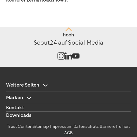
Konferenzen & Roadshows.
hoch
Scout24 auf Social Media
Kanal auf Instagram öffnen
Kanal auf LinkedIn öffnen
Kanal auf Youtube öffnen
Weitere Seiten
Marken
Kontakt
Downloads
Trust Center
Sitemap
Impressum
Datenschutz
Barrierefreiheit
AGB